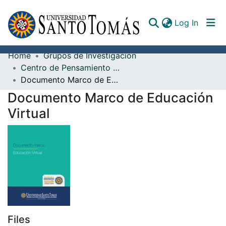
(curren
Log In
Home
Grupos de Investigación
Communities & Collections
Centro de Pensamiento en Educación, Ciencia y Tecnología
Documento Marco de Educación Virtual
All of DSpace
Documento Marco de Educación
Documents
Virtual
Files