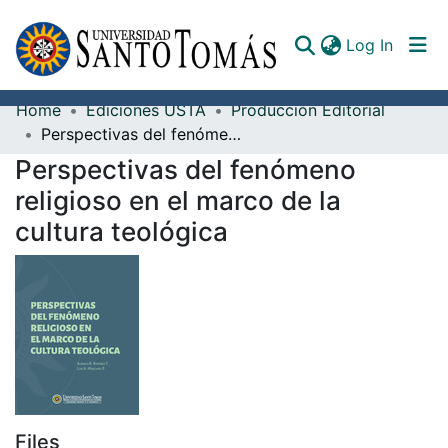
(curren
Log In
Home
Ediciones USTA
Producción Editorial
Communities & Collections
Perspectivas del fenómeno religioso en el marco de la cultura teológica
Perspectivas del fenómeno
All of DSpace
religioso en el marco de la
Documents
cultura teológica
Files