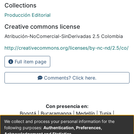
Collections
Producción Editorial
Creative commons license
Atribución-NoComercial-SinDerivadas 2.5 Colombia
http://creativecommons.org/licenses/by-nc-nd/2.5/co/
Full item page
Comments? Click here.
Con presencia en:
Bogotá
|
Bucaramanga
|
Medellín
|
Tunja
|
Villavicencio
|
Conventos y Colegios de la Orden de
We collect and process your personal information for the
Predicadores
following purposes:
Authentication, Preferences,
Acknowledgement and Statistics
.