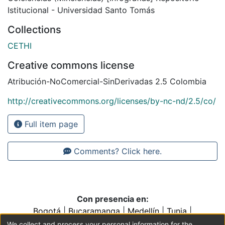
Istitucional - Universidad Santo Tomás
Collections
CETHI
Creative commons license
Atribución-NoComercial-SinDerivadas 2.5 Colombia
http://creativecommons.org/licenses/by-nc-nd/2.5/co/
Full item page
Comments? Click here.
Con presencia en:
Bogotá
|
Bucaramanga
|
Medellín
|
Tunja
|
Villavicencio
|
Conventos y Colegios de la Orden de
We collect and process your personal information for the