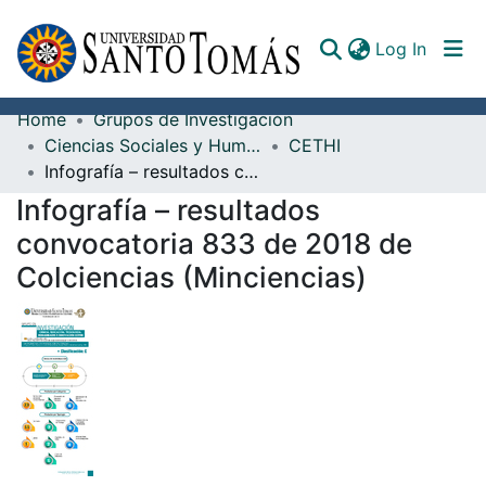
(curren
Log In
Home
Grupos de Investigación
Communities & Collections
Ciencias Sociales y Humanidades
CETHI
Infografía – resultados convocatoria 833 de 2018 de Colciencias (Minciencias)
All of DSpace
Infografía – resultados
Documents
convocatoria 833 de 2018 de
Colciencias (Minciencias)