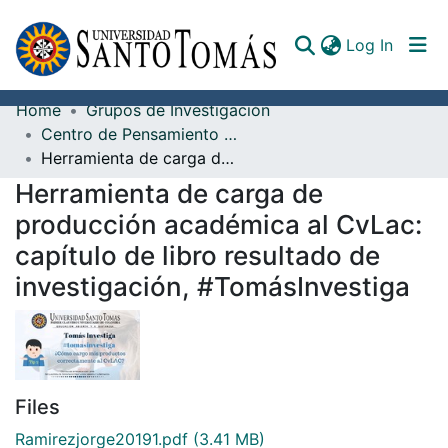
(curren
Log In
Home
Grupos de Investigación
Communities & Collections
Centro de Pensamiento en Educación, Ciencia y Tecnología
Herramienta de carga de producción académica al CvLac: capítulo de libro resultado de investigación, #TomásInvestiga
All of DSpace
Herramienta de carga de
Documents
producción académica al CvLac:
capítulo de libro resultado de
investigación, #TomásInvestiga
Files
Ramirezjorge20191.pdf
(3.41 MB)