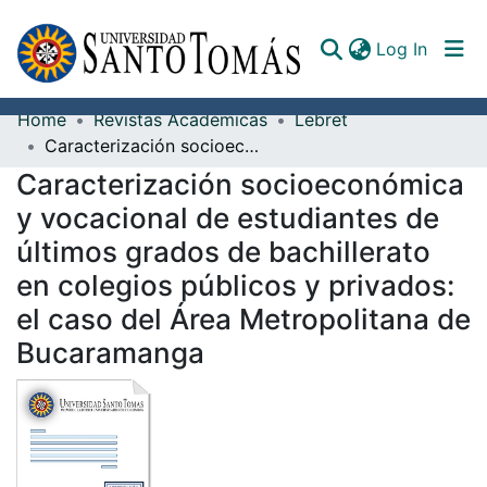
(curren
Log In
Home
Revistas Académicas
Lebret
Communities & Collections
Caracterización socioeconómica y vocacional de estudiantes de últimos grados de bachillerato en colegios públicos y privados: el caso del Área Metropolitana de Bucaramanga
Caracterización socioeconómica
All of DSpace
y vocacional de estudiantes de
Documents
últimos grados de bachillerato
en colegios públicos y privados:
el caso del Área Metropolitana de
Bucaramanga