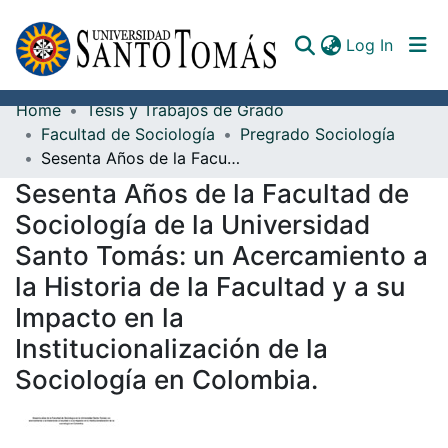
(curren
Log In
Home
Tesis y Trabajos de Grado
Communities & Collections
Facultad de Sociología
Pregrado Sociología
Sesenta Años de la Facultad de Sociología de la Universidad Santo Tomás: un Acercamiento a la Historia de la Facultad y a su Impacto en la Institucionalización de la Sociología en Colombia.
All of DSpace
Sesenta Años de la Facultad de
Documents
Sociología de la Universidad
Santo Tomás: un Acercamiento a
la Historia de la Facultad y a su
Impacto en la
Institucionalización de la
Sociología en Colombia.