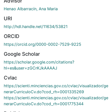
Advisor
Henao Albarracín, Ana Maria
URI
http://hdl.handle.net/11634/53821
ORCID
https://orcid.org/0000-0002-7529-9225
Google Scholar
https://scholar.google.com/citations?
hl=es&user=zGCrKJkAAAAJ
Cvlac
https://scienti.minciencias.gov.co/cvlac/visualizador/ge
nerarCurriculoCv.do?cod_rh=0001335269
https://scienti.minciencias.gov.co/cvlac/visualizador/ge
nerarCurriculoCv.do?cod_rh=0001775344