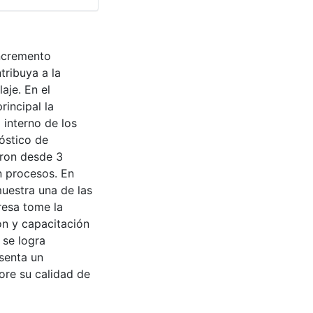
incremento
ribuya a la
aje. En el
rincipal la
 interno de los
óstico de
aron desde 3
n procesos. En
muestra una de las
resa tome la
ón y capacitación
 se logra
senta un
ore su calidad de