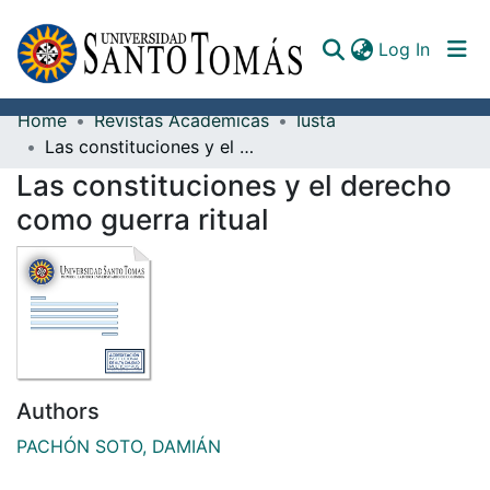
(curren
Log In
Home
Revistas Académicas
Iusta
Communities & Collections
Las constituciones y el derecho como guerra ritual
Las constituciones y el derecho
All of DSpace
como guerra ritual
Documents
Authors
PACHÓN SOTO, DAMIÁN