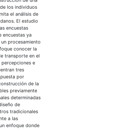
nstrucción de una
de los individuos
ta el análisis de
adanos. El estudio
las encuestas
de encuestas ya
za un procesamiento
nfoque conocer la
e transporte en el
s percepciones e
uentran tres
mpuesta por
construcción de la
ables previamente
onales determinadas
 diseño de
ros tradicionales
nte a las
e un enfoque donde