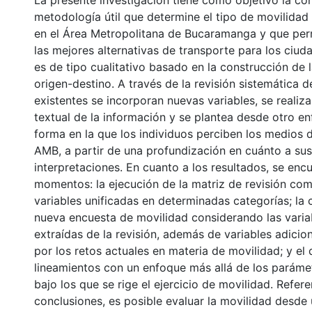
La presente investigación tiene como objetivo la co
metodología útil que determine el tipo de movilidad 
en el Área Metropolitana de Bucaramanga y que permi
las mejores alternativas de transporte para los ciud
es de tipo cualitativo basado en la construcción de 
origen-destino. A través de la revisión sistemática 
existentes se incorporan nuevas variables, se reali
textual de la información y se plantea desde otro e
forma en la que los individuos perciben los medios d
AMB, a partir de una profundización en cuánto a su
interpretaciones. En cuanto a los resultados, se enc
momentos: la ejecución de la matriz de revisión co
variables unificadas en determinadas categorías; la 
nueva encuesta de movilidad considerando las vari
extraídas de la revisión, además de variables adici
por los retos actuales en materia de movilidad; y el
lineamientos con un enfoque más allá de los parámet
bajo los que se rige el ejercicio de movilidad. Refere
conclusiones, es posible evaluar la movilidad desd