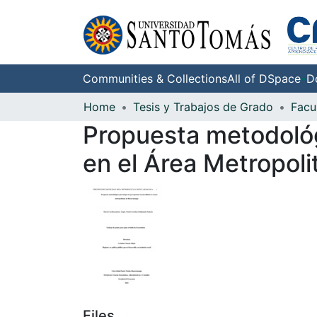
Communities & Collections
All of DSpace
D
Home
Tesis y Trabajos de Grado
Facu
Propuesta metodológ
en el Área Metropol
Files