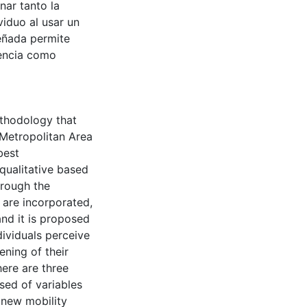
nar tanto la
viduo al usar un
señada permite
iencia como
ethodology that
 Metropolitan Area
best
 qualitative based
hrough the
 are incorporated,
and it is proposed
ividuals perceive
ning of their
here are three
sed of variables
e new mobility