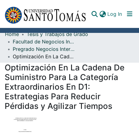
(curren
Log In
Home
Tesis y Trabajos de Grado
Communities & Collections
Facultad de Negocios Internacionales
Pregrado Negocios Internacionales
All of DSpace
Optimización En La Cadena De Suministro Para La Categoría Extraordinarios En D1: Estrategias Para Reducir Pérdidas y Agilizar Tiempos
Documents
Optimización En La Cadena De
Suministro Para La Categoría
Extraordinarios En D1:
Estrategias Para Reducir
Pérdidas y Agilizar Tiempos