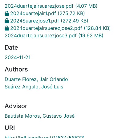
2024duartejairsuarezjose.pdf
(4.07 MB)
2024duartejair1.pdf
(275.72 KB)
2024Suarezjose1.pdf
(272.49 KB)
2024duartejairsuerezjose2.pdf
(128.84 KB)
2024duartejairsuarezjose3.pdf
(19.62 MB)
Date
2024-11-21
Authors
Duarte Flórez, Jair Orlando
Suárez Angulo, José Luis
Advisor
Bautista Moros, Gustavo José
URI
http://hdl.handle.net/11634/58633