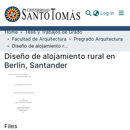
(curren
Log In
Home
Tesis y Trabajos de Grado
Communities & Collections
Facultad de Arquitectura
Pregrado Arquitectura
Diseño de alojamiento rural en Berlín, Santander
All of DSpace
Diseño de alojamiento rural en
Documents
Berlín, Santander
Files