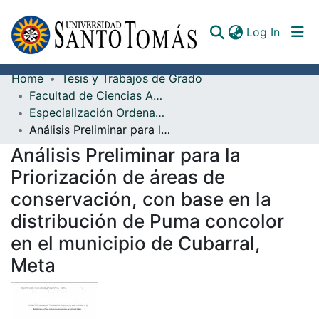
(curren
Log In
Home
Tesis y Trabajos de Grado
Communities & Collections
Facultad de Ciencias Ambientales
Especialización Ordenamiento y Gestión Integral de Cuencas Hidrográficas
All of DSpace
Análisis Preliminar para la Priorización de áreas de conservación, con base en la distribución de Puma concolor en el municipio de Cubarral, Meta
Documents
Análisis Preliminar para la
Priorización de áreas de
conservación, con base en la
distribución de Puma concolor
en el municipio de Cubarral,
Meta