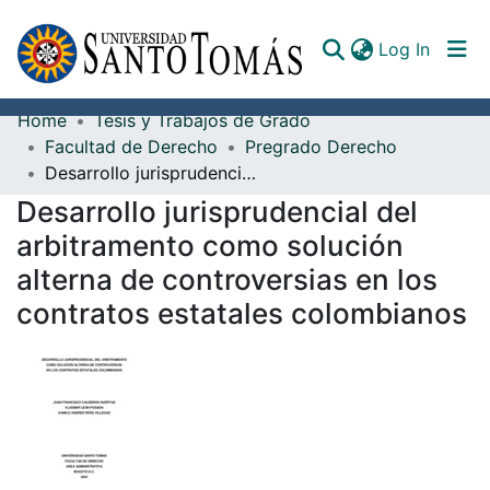
(curren
Log In
Home
Tesis y Trabajos de Grado
Communities & Collections
Facultad de Derecho
Pregrado Derecho
Desarrollo jurisprudencial del arbitramento como solución alterna de controversias en los contratos estatales colombianos
All of DSpace
Desarrollo jurisprudencial del
Documents
arbitramento como solución
alterna de controversias en los
contratos estatales colombianos