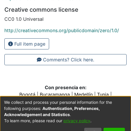
Creative commons license
CC0 1.0 Universal
http://creativecommons.org/publicdomain/zero/1.0/
Full item page
Comments? Click here.
Con presencia en:
Bogotá
|
Bucaramanga
|
Medellín
|
Tunja
|
Villavicencio
|
Conventos y Colegios de la Orden de
We collect and process your personal information for the
Predicadores
following purposes:
Authentication, Preferences,
Acknowledgement and Statistics
.
To learn more, please read our
privacy policy
.
Cookie
Accessibility
Privacy
End User
Send