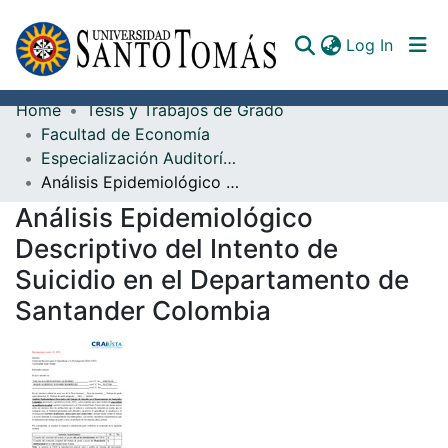
(curren
Log In
Home
Tesis y Trabajos de Grado
Communities & Collections
Facultad de Economía
Especialización Auditoría de Salud
All of DSpace
Análisis Epidemiológico Descriptivo del Intento de Suicidio en el Departamento de Santander Colombia
Documents
Análisis Epidemiológico
Descriptivo del Intento de
Suicidio en el Departamento de
Santander Colombia