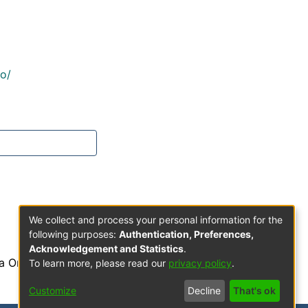
co/
We collect and process your personal information for the
following purposes:
Authentication, Preferences,
Acknowledgement and Statistics
.
a Orden de Predicadores
To learn more, please read our
privacy policy
.
Customize
Decline
That's ok