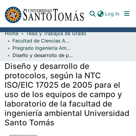
(curren
Log In
Home
Tesis y Trabajos de Grado
Communities & Collections
Facultad de Ciencias Ambientales
Pregrado Ingeniería Ambiental
All of DSpace
Diseño y desarrollo de protocolos, según la NTC ISO/EIC 17025 de 2005 para el uso de los equipos de campo y laboratorio de la facultad de ingeniería ambiental Universidad Santo Tomás
Documents
Diseño y desarrollo de
protocolos, según la NTC
ISO/EIC 17025 de 2005 para el
uso de los equipos de campo y
laboratorio de la facultad de
ingeniería ambiental Universidad
Santo Tomás