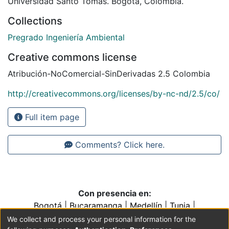
Universidad Santo Tomás. Bogotá, Colombia.
Collections
Pregrado Ingeniería Ambiental
Creative commons license
Atribución-NoComercial-SinDerivadas 2.5 Colombia
http://creativecommons.org/licenses/by-nc-nd/2.5/co/
Full item page
Comments? Click here.
Con presencia en:
Bogotá
|
Bucaramanga
|
Medellín
|
Tunja
|
Villavicencio
|
Conventos y Colegios de la Orden de
We collect and process your personal information for the