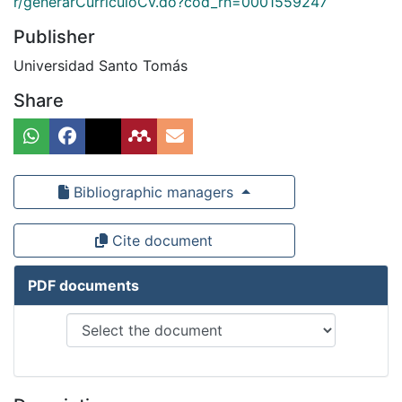
r/generarCurriculoCv.do?cod_rh=0001559247
Publisher
Universidad Santo Tomás
Share
Bibliographic managers
Cite document
PDF documents