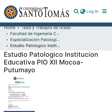
(curren
Log In
Home
Tesis y Trabajos de Grado
Communities & Collections
Facultad de Ingeniería Civil
Especialización Patología de la Construcción
All of DSpace
Estudio Patologico Institucion Educativa PIO XII Mocoa-Putumayo
Documents
Estudio Patologico Institucion
Educativa PIO XII Mocoa-
Putumayo