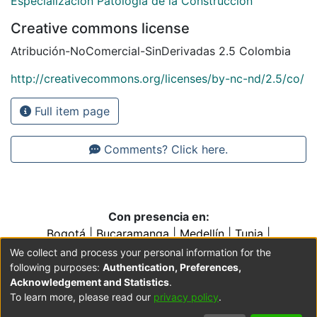
Especialización Patología de la Construcción
Creative commons license
Atribución-NoComercial-SinDerivadas 2.5 Colombia
http://creativecommons.org/licenses/by-nc-nd/2.5/co/
Full item page
Comments? Click here.
Con presencia en:
Bogotá
|
Bucaramanga
|
Medellín
|
Tunja
|
Villavicencio
|
Conventos y Colegios de la Orden de
We collect and process your personal information for the
Predicadores
following purposes:
Authentication, Preferences,
Acknowledgement and Statistics
.
To learn more, please read our
privacy policy
.