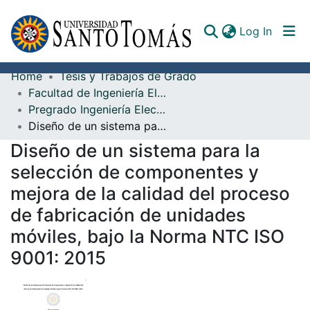
(curren
Log In
Home
Tesis y Trabajos de Grado
Communities & Collections
Facultad de Ingeniería Electrónica
Pregrado Ingeniería Electrónica
All of DSpace
Diseño de un sistema para la selección de componentes y mejora de la calidad del proceso de fabricación de unidades móviles, bajo la Norma NTC ISO 9001: 2015
Documents
Diseño de un sistema para la
selección de componentes y
mejora de la calidad del proceso
de fabricación de unidades
móviles, bajo la Norma NTC ISO
9001: 2015