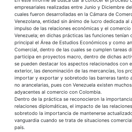
En éste informe se busca dar a conocer el proceso d
empresariales realizadas entre Junio y Diciembre del
cuales fueron desarrolladas en la Cámara de Come
Venezolana, entidad sin ánimo de lucro dedicada al 
impulso de las relaciones económicas y el comercio
Venezuela; en dichas prácticas las funciones tenía
principal el Área de Estudios Económicos y como an
Comercial, dentro de las cuales se cumplen tareas di
participa en proyectos macro, dentro de dichas acti
se pueden destacar los aspectos relacionados con 
exterior, las denominación de las mercancías, los p
importar y exportar y sobretodo las barreras tanto 
no arancelarias, pues con Venezuela existen mucho
adyacentes al comercio con Colombia.
Dentro de la práctica se reconocieron la importanci
relaciones diplomáticas, el impacto de las relacione
sobretodo la importancia de mantenerse actualizado
vanguardia cuando se trata de situaciones comercial
país.