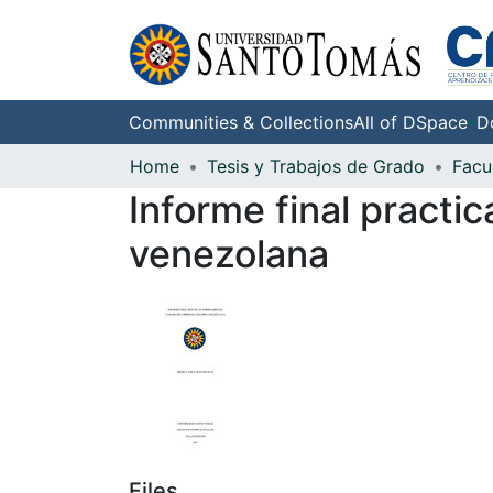
Communities & Collections
All of DSpace
D
Home
Tesis y Trabajos de Grado
Informe final pract
venezolana
Files