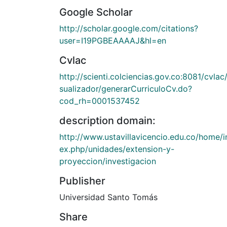
Google Scholar
http://scholar.google.com/citations?
user=I19PGBEAAAAJ&hl=en
Cvlac
http://scienti.colciencias.gov.co:8081/cvlac/
sualizador/generarCurriculoCv.do?
cod_rh=0001537452
description domain:
http://www.ustavillavicencio.edu.co/home/i
ex.php/unidades/extension-y-
proyeccion/investigacion
Publisher
Universidad Santo Tomás
Share