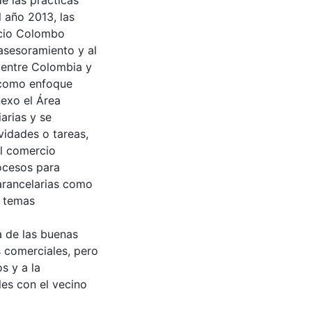
e las prácticas
 año 2013, las
rcio Colombo
asesoramiento y al
 entre Colombia y
n como enfoque
exo el Área
arias y se
vidades o tareas,
el comercio
rocesos para
arancelarias como
s temas
a de las buenas
s comerciales, pero
s y a la
es con el vecino