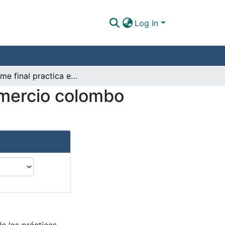
Log In
Informe final practica empresarial Cámara de comercio colombo venezolana
omercio colombo