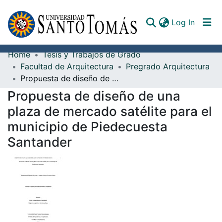
(curren
Log In
Home
Tesis y Trabajos de Grado
Communities & Collections
Facultad de Arquitectura
Pregrado Arquitectura
Propuesta de diseño de una plaza de mercado satélite para el municipio de Piedecuesta Santander
All of DSpace
Propuesta de diseño de una
Documents
plaza de mercado satélite para el
municipio de Piedecuesta
Santander