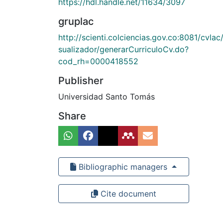
https://hdl.handle.net/11634/3097
gruplac
http://scienti.colciencias.gov.co:8081/cvlac/
sualizador/generarCurriculoCv.do?
cod_rh=0000418552
Publisher
Universidad Santo Tomás
Share
Bibliographic managers
Cite document