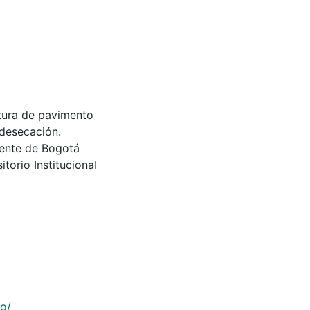
ctura de pavimento
 desecación.
dente de Bogotá
torio Institucional
co/