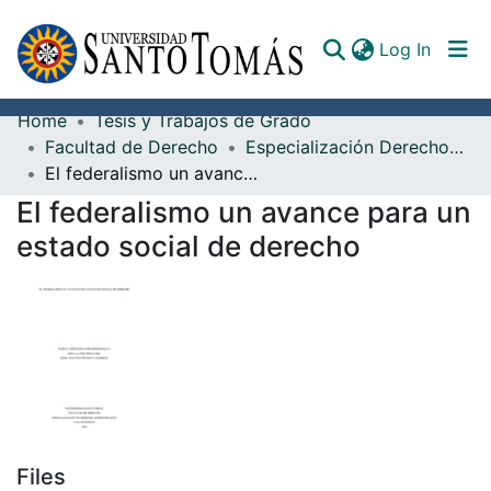
(curren
Log In
Home
Tesis y Trabajos de Grado
Communities & Collections
Facultad de Derecho
Especialización Derecho Administrativo
El federalismo un avance para un estado social de derecho
All of DSpace
El federalismo un avance para un
Documents
estado social de derecho
Files