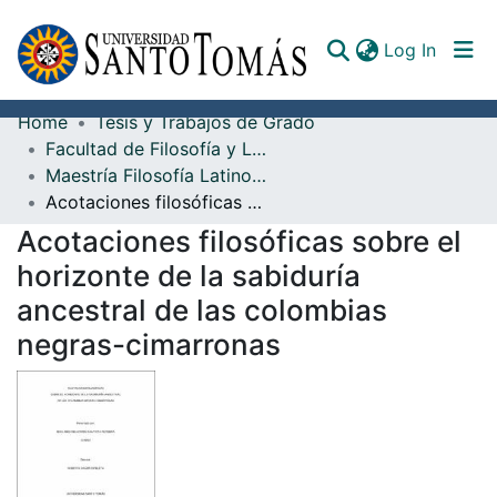
(curren
Log In
Home
Tesis y Trabajos de Grado
Communities & Collections
Facultad de Filosofía y Letras
Maestría Filosofía Latinoamericana
All of DSpace
Acotaciones filosóficas sobre el horizonte de la sabiduría ancestral de las colombias negras-cimarronas
Documents
Acotaciones filosóficas sobre el
horizonte de la sabiduría
ancestral de las colombias
negras-cimarronas