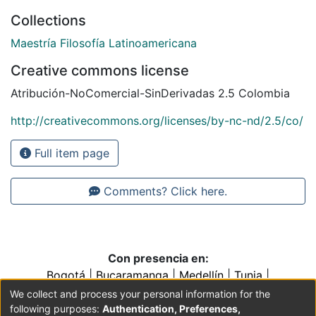
Collections
Maestría Filosofía Latinoamericana
Creative commons license
Atribución-NoComercial-SinDerivadas 2.5 Colombia
http://creativecommons.org/licenses/by-nc-nd/2.5/co/
Full item page
Comments? Click here.
Con presencia en:
Bogotá
|
Bucaramanga
|
Medellín
|
Tunja
|
Villavicencio
|
Conventos y Colegios de la Orden de
We collect and process your personal information for the
Predicadores
following purposes:
Authentication, Preferences,