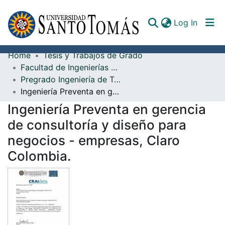
(curren
Log In
Home
Tesis y Trabajos de Grado
Communities & Collections
Facultad de Ingenierías TIC
Pregrado Ingeniería de Telecomunicaciones
All of DSpace
Ingeniería Preventa en gerencia de consultoría y diseño para negocios - empresas, Claro Colombia.
Documents
Ingeniería Preventa en gerencia
de consultoría y diseño para
negocios - empresas, Claro
Colombia.