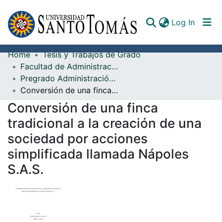
(curren
Log In
Home
Tesis y Trabajos de Grado
Communities & Collections
Facultad de Administración de Empresas
Pregrado Administración de Empresas Agropecuarias
All of DSpace
Conversión de una finca tradicional a la creación de una sociedad por acciones simplificada llamada Nápoles S.A.S.
Documents
Conversión de una finca
tradicional a la creación de una
sociedad por acciones
simplificada llamada Nápoles
S.A.S.