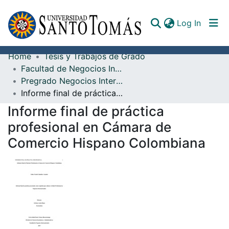
(curren
Log In
Home
Tesis y Trabajos de Grado
Communities & Collections
Facultad de Negocios Internacionales
Pregrado Negocios Internacionales
All of DSpace
Informe final de práctica profesional en Cámara de Comercio Hispano Colombiana
Documents
Informe final de práctica
profesional en Cámara de
Comercio Hispano Colombiana