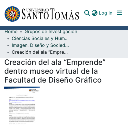
(curren
Log In
Home
Grupos de Investigación
Communities & Collections
Ciencias Sociales y Humanidades
Imagen, Diseño y Sociedad
All of DSpace
Creación del ala “Emprende” dentro museo virtual de la Facultad de Diseño Gráfico
Documents
Creación del ala “Emprende”
dentro museo virtual de la
Facultad de Diseño Gráfico