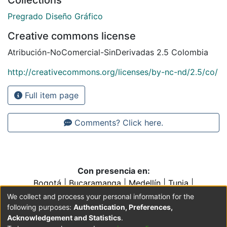
Collections
Pregrado Diseño Gráfico
Creative commons license
Atribución-NoComercial-SinDerivadas 2.5 Colombia
http://creativecommons.org/licenses/by-nc-nd/2.5/co/
Full item page
Comments? Click here.
Con presencia en:
Bogotá
|
Bucaramanga
|
Medellín
|
Tunja
|
Villavicencio
|
Conventos y Colegios de la Orden de
We collect and process your personal information for the
Predicadores
following purposes:
Authentication, Preferences,
Acknowledgement and Statistics
.