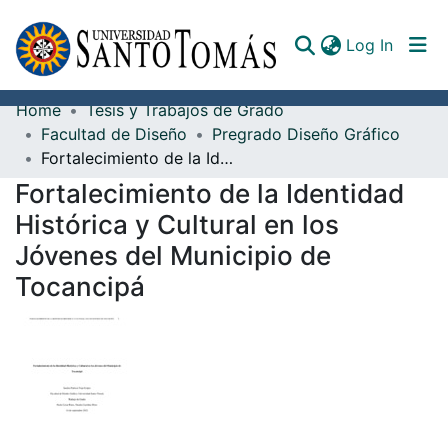
(curren
Log In
Home
Tesis y Trabajos de Grado
Communities & Collections
Facultad de Diseño
Pregrado Diseño Gráfico
Fortalecimiento de la Identidad Histórica y Cultural en los Jóvenes del Municipio de Tocancipá
All of DSpace
Fortalecimiento de la Identidad
Documents
Histórica y Cultural en los
Jóvenes del Municipio de
Tocancipá