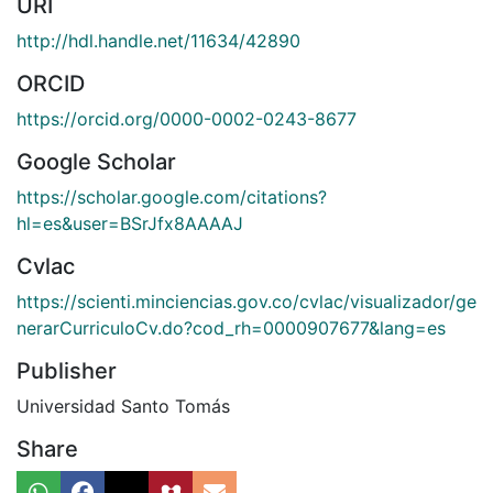
URI
http://hdl.handle.net/11634/42890
ORCID
https://orcid.org/0000-0002-0243-8677
Google Scholar
https://scholar.google.com/citations?
hl=es&user=BSrJfx8AAAAJ
Cvlac
https://scienti.minciencias.gov.co/cvlac/visualizador/ge
nerarCurriculoCv.do?cod_rh=0000907677&lang=es
Publisher
Universidad Santo Tomás
Share