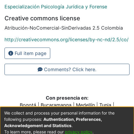
Especialización Psicología Jurídica y Forense
Creative commons license
Atribución-NoComercial-SinDerivadas 2.5 Colombia
http://creativecommons.org/licenses/by-nc-nd/2.5/co/
Full item page
Comments? Click here.
Con presencia en:
Bogotá
|
Bucaramanga
|
Medellín
|
Tunja
|
Villavicencio
|
Conventos y Colegios de la Orden de
We collect and process your personal information for the
Predicadores
following purposes:
Authentication, Preferences,
Acknowledgement and Statistics
.
To learn more, please read our
privacy policy
.