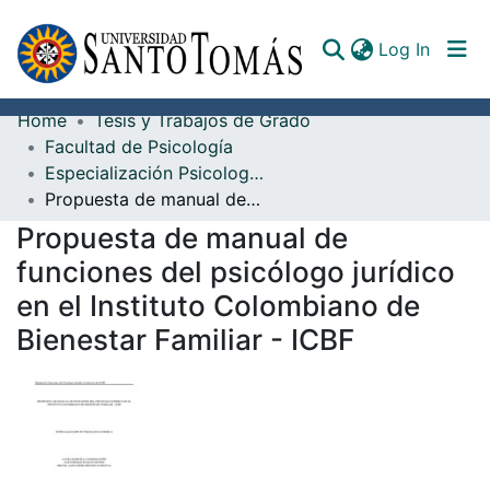
(curren
Log In
Home
Tesis y Trabajos de Grado
Communities & Collections
Facultad de Psicología
Especialización Psicología Jurídica y Forense
All of DSpace
Propuesta de manual de funciones del psicólogo jurídico en el Instituto Colombiano de Bienestar Familiar - ICBF
Documents
Propuesta de manual de
funciones del psicólogo jurídico
en el Instituto Colombiano de
Bienestar Familiar - ICBF