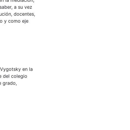
en la mediación,
 saber, a su vez
tución, docentes,
vo y como eje
e Vygotsky en la
 del colegio
e grado,