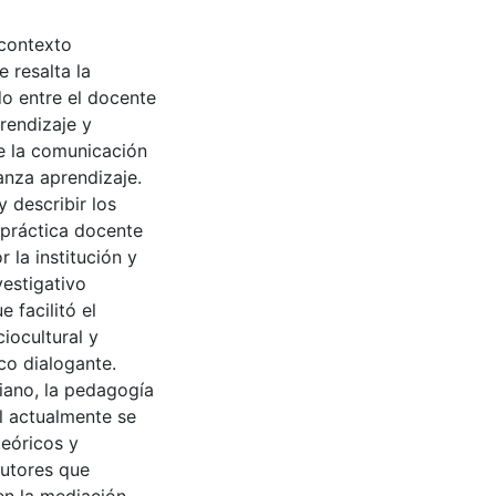
 contexto
 resalta la
do entre el docente
rendizaje y
de la comunicación
anza aprendizaje.
y describir los
 práctica docente
la institución y
vestigativo
 facilitó el
iocultural y
co dialogante.
iano, la pedagogía
l actualmente se
eóricos y
utores que