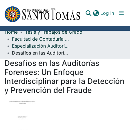
(curren
Log In
Home
Tesis y Trabajos de Grado
Communities & Collections
Facultad de Contaduría Pública
Especialización Auditoría y Aseguramiento de la Información
All of DSpace
Desafíos en las Auditorías Forenses: Un Enfoque Interdisciplinar para la Detección y Prevención del Fraude
Documents
Desafíos en las Auditorías
Forenses: Un Enfoque
Interdisciplinar para la Detección
y Prevención del Fraude