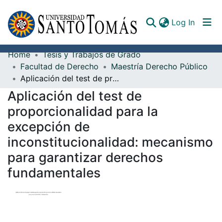
(curren
Log In
Home
Tesis y Trabajos de Grado
Communities & Collections
Facultad de Derecho
Maestría Derecho Público
Aplicación del test de proporcionalidad para la excepción de inconstitucionalidad: mecanismo para garantizar derechos fundamentales
All of DSpace
Aplicación del test de
Documents
proporcionalidad para la
excepción de
inconstitucionalidad: mecanismo
para garantizar derechos
fundamentales