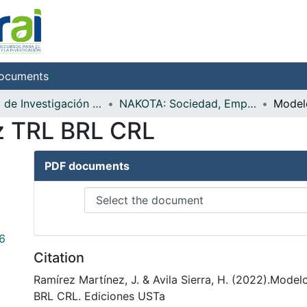
ocuments
Centro de Investigación San Alberto Magno
NAKOTA: Sociedad, Emprendimiento, Innovación e Industria
z TRL BRL CRL
PDF documents
6
Citation
Ramírez Martínez, J. & Avila Sierra, H. (2022).Mode
BRL CRL. Ediciones USTa