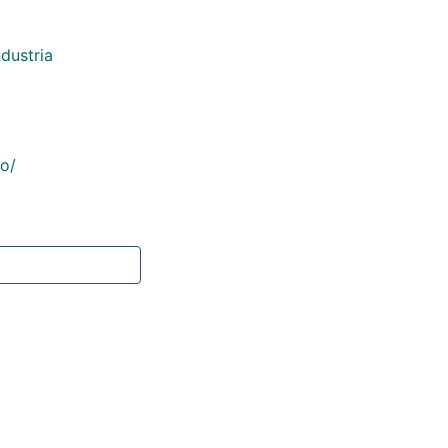
dustria
co/