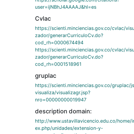
user=ijNBhJ4AAAAJ&hl=es
Cvlac
https://scienti.minciencias.gov.co/cvlac/visu
zador/generarCurriculoCv.do?
cod_rh=0000674494
https://scienti.minciencias.gov.co/cvlac/visu
zador/generarCurriculoCv.do?
cod_rh=0001518961
gruplac
https://scienti.minciencias.gov.co/gruplac/j
visualiza/visualizagr.jsp?
nro=00000000019947
description domain:
http://www.ustavillavicencio.edu.co/home/i
ex.php/unidades/extension-y-