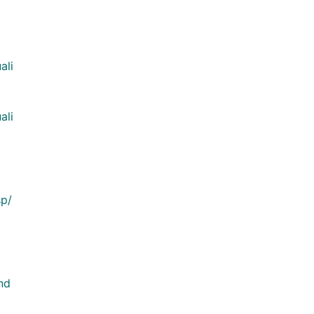
ali
ali
sp/
nd