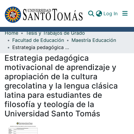
(curren
Log In
Home
Tesis y Trabajos de Grado
Communities & Collections
Facultad de Educación
Maestría Educación
Estrategia pedagógica motivacional de aprendizaje y apropiación de la cultura grecolatina y la lengua clásica latina para estudiantes de filosofía y teología de la Universidad Santo Tomás
All of DSpace
Estrategia pedagógica
Documents
motivacional de aprendizaje y
apropiación de la cultura
grecolatina y la lengua clásica
latina para estudiantes de
filosofía y teología de la
Universidad Santo Tomás