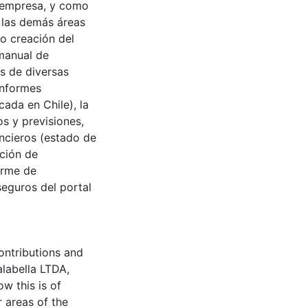
a empresa, y como
a las demás áreas
o creación del
 manual de
s de diversas
informes
ada en Chile), la
s y previsiones,
ancieros (estado de
ación de
orme de
eguros del portal
ontributions and
labella LTDA,
w this is of
r areas of the