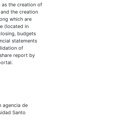
as the creation of
 and the creation
mong which are
e (located in
closing, budgets
ancial statements
lidation of
share report by
ortal.
n agencia de
rsidad Santo