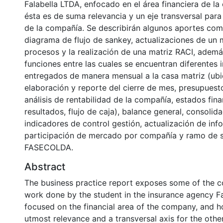
Falabella LTDA, enfocado en el área financiera de l
ésta es de suma relevancia y un eje transversal par
de la compañía. Se describirán algunos aportes com
diagrama de flujo de sankey, actualizaciones de un
procesos y la realización de una matriz RACI, ademá
funciones entre las cuales se encuentran diferentes 
entregados de manera mensual a la casa matriz (ubic
elaboración y reporte del cierre de mes, presupuesto
análisis de rentabilidad de la compañía, estados fin
resultados, flujo de caja), balance general, consolid
indicadores de control gestión, actualización de inf
participación de mercado por compañía y ramo de s
FASECOLDA.
Abstract
The business practice report exposes some of the c
work done by the student in the insurance agency Fa
focused on the financial area of the company, and ho
utmost relevance and a transversal axis for the othe