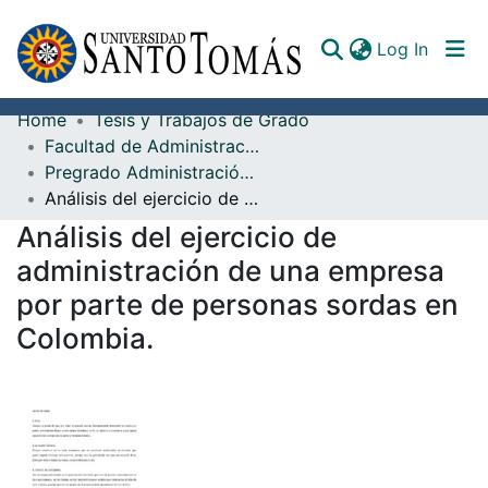
(curren
Log In
Home
Tesis y Trabajos de Grado
Communities & Collections
Facultad de Administración de Empresas
Pregrado Administración de Empresas
All of DSpace
Análisis del ejercicio de administración de una empresa por parte de personas sordas en Colombia.
Documents
Análisis del ejercicio de
administración de una empresa
por parte de personas sordas en
Colombia.