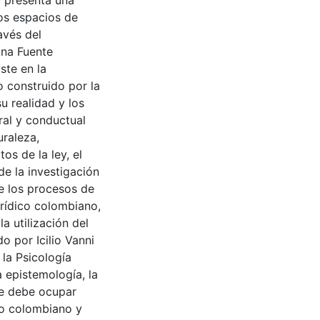
o presenta una
los espacios de
avés del
una Fuente
ste en la
o construido por la
u realidad y los
ral y conductual
uraleza,
os de la ley, el
de la investigación
e los procesos de
jurídico colombiano,
a utilización del
o por Icilio Vanni
la Psicología
a epistemología, la
que debe ocupar
ho colombiano y