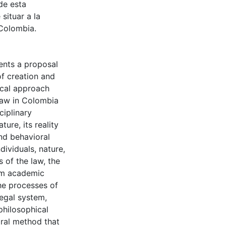
de esta
 situar a la
 Colombia.
ents a proposal
of creation and
ical approach
Law in Colombia
ciplinary
ure, its reality
and behavioral
ndividuals, nature,
s of the law, the
rom academic
he processes of
legal system,
philosophical
gral method that