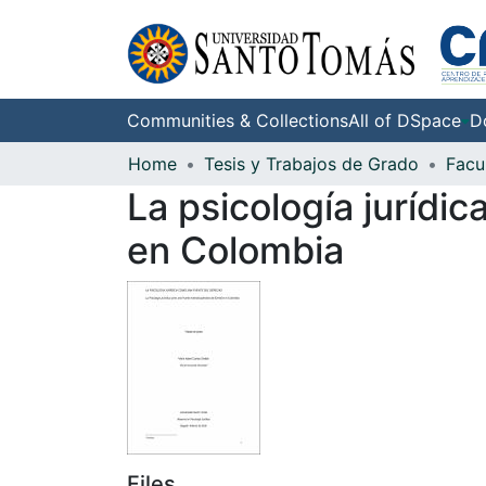
Communities & Collections
All of DSpace
D
Home
Tesis y Trabajos de Grado
Facu
La psicología jurídic
en Colombia
Files