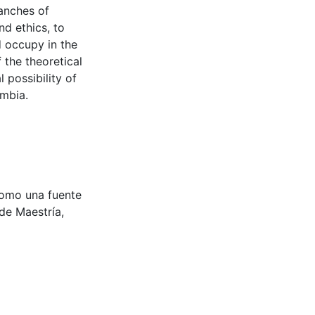
anches of
d ethics, to
d occupy in the
the theoretical
l possibility of
ombia.
 como una fuente
 de Maestría,