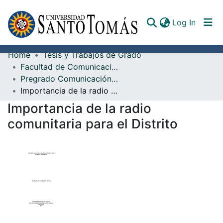
(curren
Log In
Home
Tesis y Trabajos de Grado
Communities & Collections
Facultad de Comunicación
Pregrado Comunicación Social
All of DSpace
Importancia de la radio comunitaria para el Distrito
Documents
Importancia de la radio
comunitaria para el Distrito