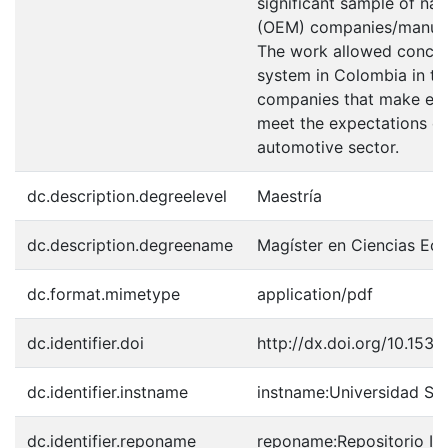
significant sample of na
(OEM) companies/manufact
The work allowed conclud
system in Colombia in th
companies that make effo
meet the expectations of
automotive sector.
dc.description.degreelevel
Maestría
dc.description.degreename
Magíster en Ciencias Ec
dc.format.mimetype
application/pdf
dc.identifier.doi
http://dx.doi.org/10.153
dc.identifier.instname
instname:Universidad S
dc.identifier.reponame
reponame:Repositorio In