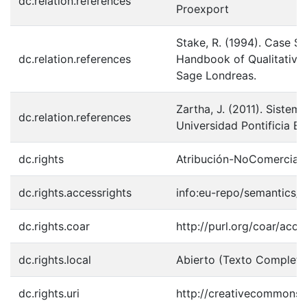
dc.relation.references
Proexport
Stake, R. (1994). Case St
dc.relation.references
Handbook of Qualitative
Sage Londreas.
Zartha, J. (2011). Sistem
dc.relation.references
Universidad Pontificia Bo
dc.rights
Atribución-NoComercial-
dc.rights.accessrights
info:eu-repo/semantics/
dc.rights.coar
http://purl.org/coar/acce
dc.rights.local
Abierto (Texto Completo
dc.rights.uri
http://creativecommons.