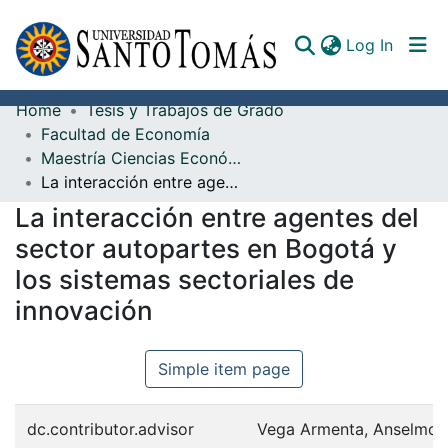
(curren
Log In
Home
Tesis y Trabajos de Grado
Communities & Collections
Facultad de Economía
Maestría Ciencias Económicas
All of DSpace
La interacción entre agentes del sector autopartes en Bogotá y los sistemas sectoriales de innovación
Documents
La interacción entre agentes del
sector autopartes en Bogotá y
los sistemas sectoriales de
innovación
Simple item page
dc.contributor.advisor
Vega Armenta, Anselmo