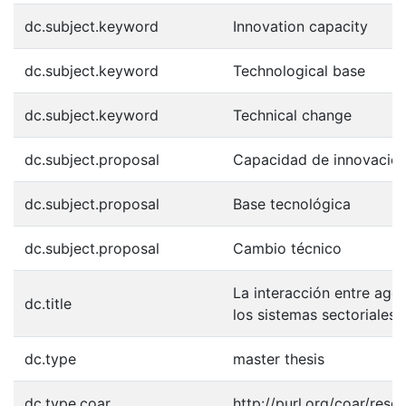
dc.subject.keyword
Innovation capacity
dc.subject.keyword
Technological base
dc.subject.keyword
Technical change
dc.subject.proposal
Capacidad de innovació
dc.subject.proposal
Base tecnológica
dc.subject.proposal
Cambio técnico
La interacción entre age
dc.title
los sistemas sectoriales
dc.type
master thesis
dc.type.coar
http://purl.org/coar/res