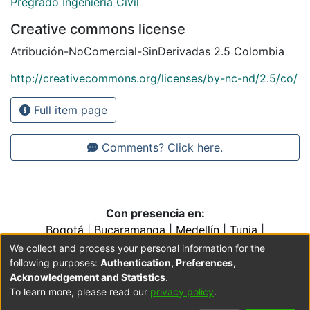
Pregrado Ingeniería Civil
Creative commons license
Atribución-NoComercial-SinDerivadas 2.5 Colombia
http://creativecommons.org/licenses/by-nc-nd/2.5/co/
Full item page
Comments? Click here.
Con presencia en:
Bogotá
|
Bucaramanga
|
Medellín
|
Tunja
|
Villavicencio
|
Conventos y Colegios de la Orden de
We collect and process your personal information for the
Predicadores
following purposes:
Authentication, Preferences,
Acknowledgement and Statistics
.
To learn more, please read our
privacy policy
.