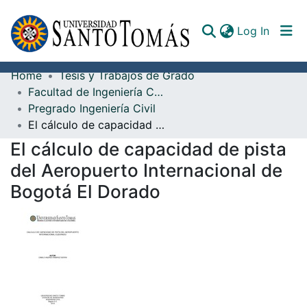
(curren
Log In
Home
Tesis y Trabajos de Grado
Communities & Collections
Facultad de Ingeniería Civil
Pregrado Ingeniería Civil
All of DSpace
El cálculo de capacidad de pista del Aeropuerto Internacional de Bogotá El Dorado
Documents
El cálculo de capacidad de pista
del Aeropuerto Internacional de
Bogotá El Dorado