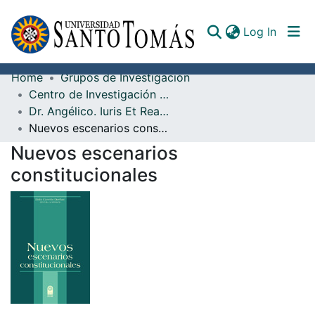
(curren
Log In
Home
Grupos de Investigación
Communities & Collections
Centro de Investigación San Alberto Magno
Dr. Angélico. Iuris Et Realitas
All of DSpace
Nuevos escenarios constitucionales
Documents
Nuevos escenarios
constitucionales