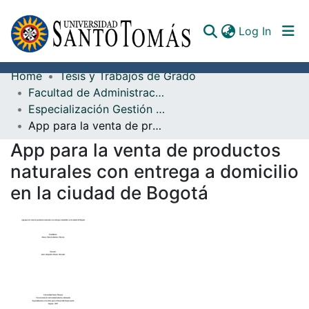
(curren
Log In
Home
Tesis y Trabajos de Grado
Communities & Collections
Facultad de Administración de Empresas
Especialización Gestión para el Desarrollo Empresarial
All of DSpace
App para la venta de productos naturales con entrega a domicilio en la ciudad de Bogotá
Documents
App para la venta de productos
naturales con entrega a domicilio
en la ciudad de Bogotá