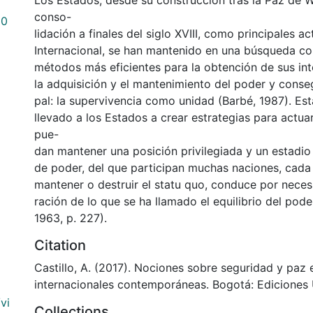
Los Estados, desde su construcción tras la Paz de W
conso-
20
lidación a finales del siglo XVIII, como principales a
Internacional, se han mantenido en una búsqueda co
métodos más eficientes para la obtención de sus int
la adquisición y el mantenimiento del poder y consegu
pal: la supervivencia como unidad (Barbé, 1987). Es
llevado a los Estados a crear estrategias para actu
pue-
dan mantener una posición privilegiada y un estadio
de poder, del que participan muchas naciones, cad
mantener o destruir el statu quo, conduce por neces
ración de lo que se ha llamado el equilibrio del pod
1963, p. 227).
Citation
Castillo, A. (2017). Nociones sobre seguridad y paz 
internacionales contemporáneas. Bogotá: Ediciones
vi
Collections