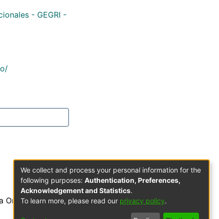
cionales - GEGRI -
co/
We collect and process your personal information for the
following purposes:
Authentication, Preferences,
Acknowledgement and Statistics
.
a Orden de Predicadores
To learn more, please read our
privacy policy
.