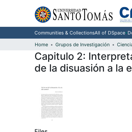
Communities & Collections
All of DSpace
D
Home
Grupos de Investigación
Capitulo 2: Interpre
de la disuasión a la 
Files