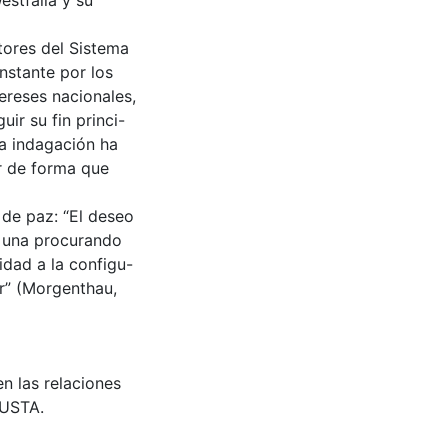
estfalia y su
ctores del Sistema
nstante por los
ereses nacionales,
ir su fin princi-
ta indagación ha
ar de forma que
 de paz: “El deseo
a una procurando
idad a la configu-
er” (Morgenthau,
en las relaciones
 USTA.