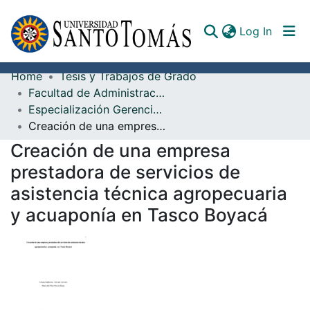
(curren
Log In
Home
Tesis y Trabajos de Grado
Communities & Collections
Facultad de Administración de Empresas
Especialización Gerencia de Empresas Agropecuarias
All of DSpace
Creación de una empresa prestadora de servicios de asistencia técnica agropecuaria y acuaponía en Tasco Boyacá
Documents
Creación de una empresa
prestadora de servicios de
asistencia técnica agropecuaria
y acuaponía en Tasco Boyacá