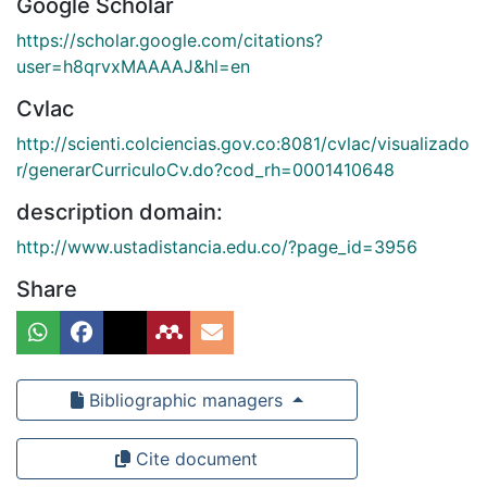
Google Scholar
https://scholar.google.com/citations?
user=h8qrvxMAAAAJ&hl=en
Cvlac
http://scienti.colciencias.gov.co:8081/cvlac/visualizado
r/generarCurriculoCv.do?cod_rh=0001410648
description domain:
http://www.ustadistancia.edu.co/?page_id=3956
Share
Bibliographic managers
Cite document