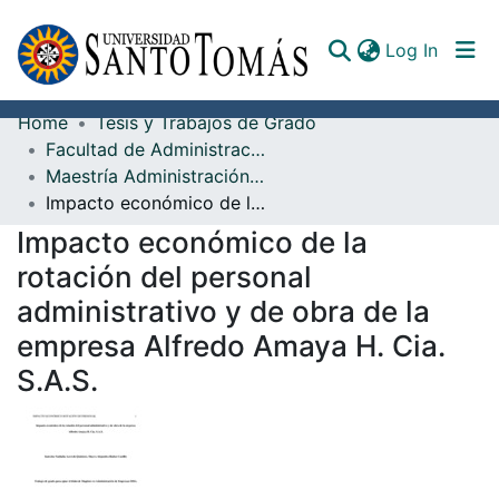
(curren
Log In
Home
Tesis y Trabajos de Grado
Communities & Collections
Facultad de Administración de Empresas
Maestría Administración - MBA
All of DSpace
Impacto económico de la rotación del personal administrativo y de obra de la empresa Alfredo Amaya H. Cia. S.A.S.
Documents
Impacto económico de la
rotación del personal
administrativo y de obra de la
empresa Alfredo Amaya H. Cia.
S.A.S.