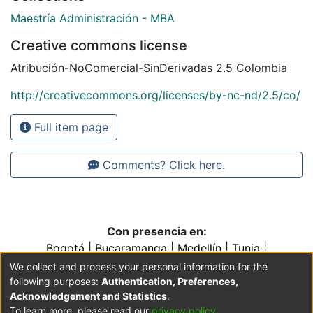
Maestría Administración - MBA
Creative commons license
Atribución-NoComercial-SinDerivadas 2.5 Colombia
http://creativecommons.org/licenses/by-nc-nd/2.5/co/
Full item page
Comments? Click here.
Con presencia en:
Bogotá
|
Bucaramanga
|
Medellín
|
Tunja
|
Villavicencio
|
Conventos y Colegios de la Orden de
We collect and process your personal information for the
Predicadores
following purposes:
Authentication, Preferences,
Acknowledgement and Statistics
.
To learn more, please read our
privacy policy
.