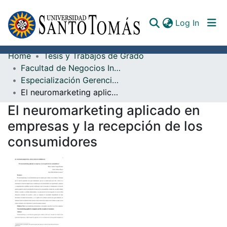
(curren
Log In
Home
Tesis y Trabajos de Grado
Communities & Collections
Facultad de Negocios Internacionales
Especialización Gerencia Empresarial
All of DSpace
El neuromarketing aplicado en empresas y la recepción de los consumidores
Documents
El neuromarketing aplicado en
empresas y la recepción de los
consumidores