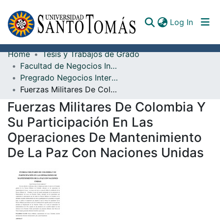
(curren
Log In
Home
Tesis y Trabajos de Grado
Communities & Collections
Facultad de Negocios Internacionales
Pregrado Negocios Internacionales
All of DSpace
Fuerzas Militares De Colombia Y Su Participación En Las Operaciones De Mantenimiento De La Paz Con Naciones Unidas
Documents
Fuerzas Militares De Colombia Y
Su Participación En Las
Operaciones De Mantenimiento
De La Paz Con Naciones Unidas