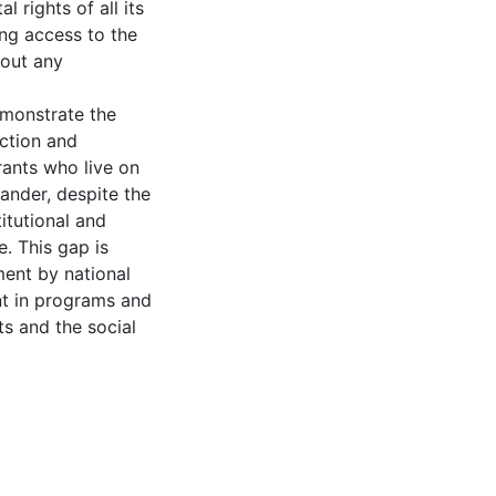
rights of all its
wing access to the
hout any
emonstrate the
ection and
rants who live on
ander, despite the
itutional and
e. This gap is
ment by national
nt in programs and
ts and the social