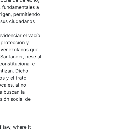
ocial de derecho,
s fundamentales a
rigen, permitiendo
s sus ciudadanos
videnciar el vacío
a protección y
 venezolanos que
 Santander, pese al
constitucional e
ntizan. Dicho
s y el trato
cales, al no
e buscan la
usión social de
f law, where it