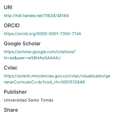
URI
http://hdl.handle.net/11634/48184
ORCID
https://orcid.org/0000-0001-7350-7134
Google Scholar
https://scholar.google.com/citations?
hl=es&user=w56HAo0AAAAJ
Cvlac
https://scienti.minciencias.gov.co/cvlac/visualizador/ge
nerarCurriculoCv.do?cod_rh=0001512849
Publisher
Universidad Santo Tomás
Share