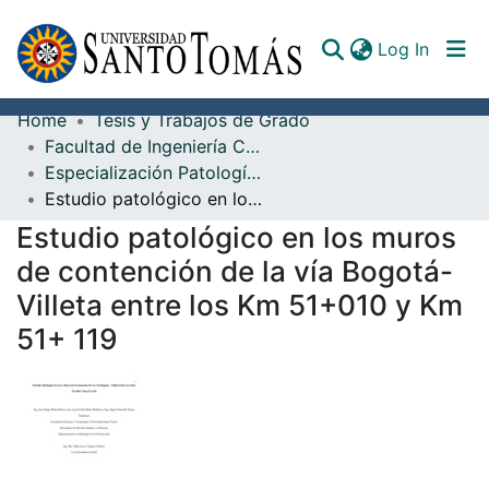
(curren
Log In
Home
Tesis y Trabajos de Grado
Communities & Collections
Facultad de Ingeniería Civil
Especialización Patología de la Construcción
All of DSpace
Estudio patológico en los muros de contención de la vía Bogotá- Villeta entre los Km 51+010 y Km 51+ 119
Documents
Estudio patológico en los muros
de contención de la vía Bogotá-
Villeta entre los Km 51+010 y Km
51+ 119