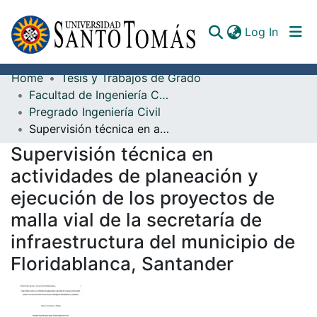
(curren
Log In
Home
Tesis y Trabajos de Grado
Communities & Collections
Facultad de Ingeniería Civil
Pregrado Ingeniería Civil
All of DSpace
Supervisión técnica en actividades de planeación y ejecución de los proyectos de malla vial de la secretaría de infraestructura del municipio de Floridablanca, Santander
Documents
Supervisión técnica en
actividades de planeación y
ejecución de los proyectos de
malla vial de la secretaría de
infraestructura del municipio de
Floridablanca, Santander